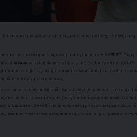
рандум про співпрацю у сфері відновлюваної енергетики, відк
нергоефективні проєкти, які пропонує клієнтам SHERIFF. Підтри
я також можна за державною програмою «Доступні кредити 5-7-9
одатковою опцією для підприємств є можливість отримання компе
ичні рішення ще доступнішими.
ься: якщо раніше компанії шукали швидкі рішення, то сьогодні
 тим, щоб ці проєкти були доступними та керованими з точки зо
ами, такими як SHERIFF, щоб клієнти отримували комплексні рі
упністю», – зазначила керівник проєктів та програм з альтер