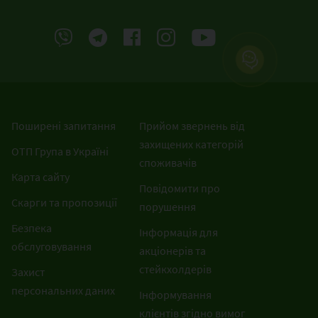
Поширені запитання
Прийом звернень від
захищених категорій
ОТП Група в Україні
споживачів
Карта сайту
Повідомити про
Скарги та пропозиції
порушення
Безпека
Інформація для
обслуговування
акціонерів та
стейкхолдерів
Захист
персональних даних
Інформування
клієнтів згідно вимог