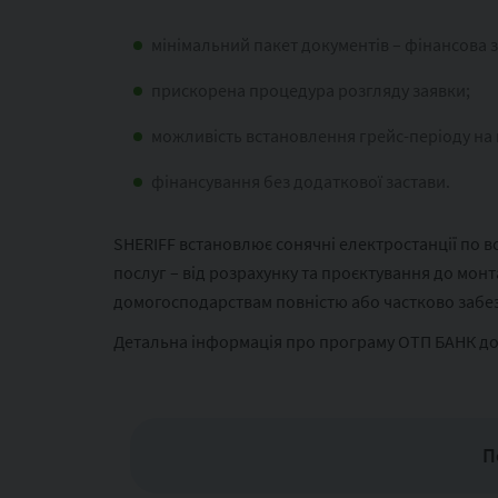
мінімальний пакет документів – фінансова зв
прискорена процедура розгляду заявки;
можливість встановлення грейс-періоду на 
фінансування без додаткової застави.
SHERIFF встановлює сонячні електростанції по вс
послуг – від розрахунку та проєктування до мон
домогосподарствам повністю або частково забез
Детальна інформація про програму ОТП БАНК до
П