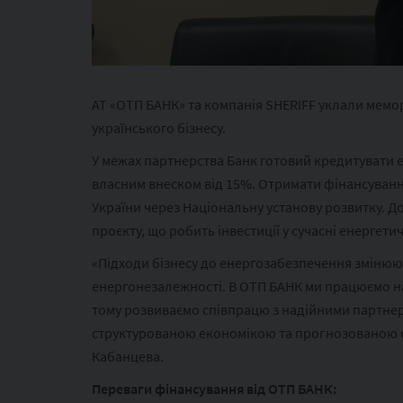
АТ «ОТП БАНК» та компанія SHERIFF уклали мемо
українського бізнесу.
У межах партнерства Банк готовий кредитувати е
власним внеском від 15%. Отримати фінансуванн
України через Національну установу розвитку. Д
проєкту, що робить інвестиції у сучасні енергет
«Підходи бізнесу до енергозабезпечення змінюют
енергонезалежності. В ОТП БАНК ми працюємо над
тому розвиваємо співпрацю з надійними партнер
структурованою економікою та прогнозованою ок
Кабанцева.
Переваги фінансування від ОТП БАНК: