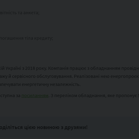
ітність та анкета;
погашення тіла кредиту;
ій Україні з 2018 року. Компанія працює з обладнанням провідн
тажу й сервісного обслуговування. Реалізовані нею енергопроє
печувати енергетичну незалежність.
ступна за
посиланням
. З переліком обладнання, яке пропонує
оділіться цією новиною з друзями!