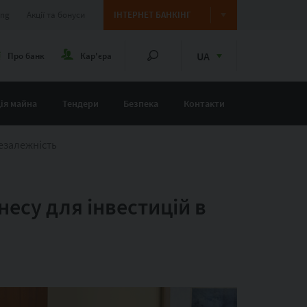
ing
Акції та бонуси
ІНТЕРНЕТ БАНКІНГ
UA
Про банк
Кар'єра
ія майна
Тендери
Безпека
Контакти
езалежність
есу для інвестицій в