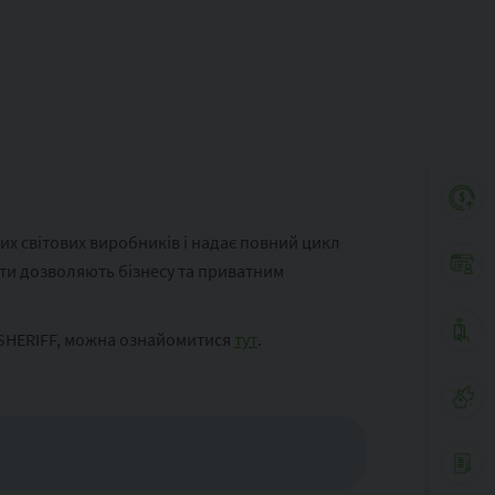
их світових виробників і надає повний цикл
кти дозволяють бізнесу та приватним
 SHERIFF, можна ознайомитися
тут
.