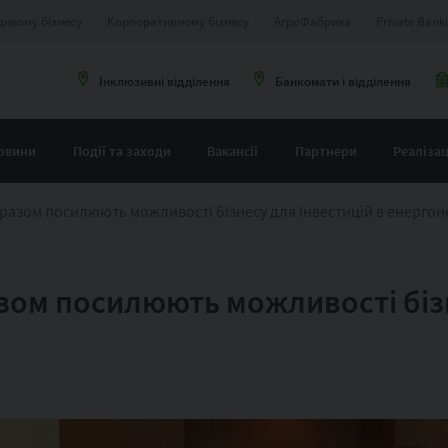
дньому бізнесу
Корпоративному бізнесу
АгроФабрика
Private Bank
Інклюзивні відділення
Банкомати і відділення
овини
Події та заходи
Вакансії
Партнери
Реалізац
 разом посилюють можливості бізнесу для інвестицій в енергон
зом посилюють можливості бізн