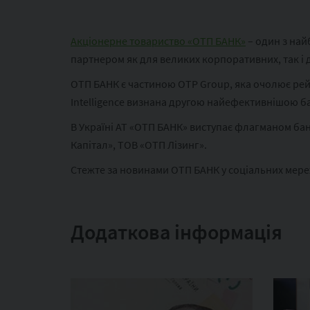
Акціонерне товариство «ОТП БАНК»
– один з най
партнером як для великих корпоративних, так і д
ОТП БАНК є частиною ОТР Group, яка очолює рейт
Intelligence визнана другою найефективнішою б
В Україні АТ «ОТП БАНК» виступає флагманом бан
Капітал», ТОВ «ОТП Лізинг».
Стежте за новинами ОТП БАНК у соціальних мер
Додаткова інформація