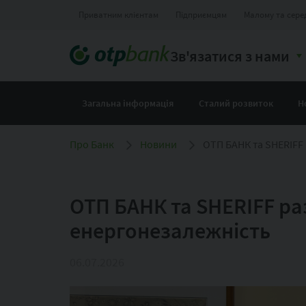
Приватним клієнтам
Підприємцям
Малому та сере
Зв'язатися з нами
Загальна інформація
Сталий розвиток
Н
Про Банк
Новини
ОТП БАНК та SHERIFF
ОТП БАНК та SHERIFF ра
енергонезалежність
06.07.2026