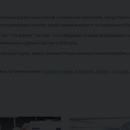
більших українських банків з іноземним капіталом, представлен
ля приватних клієнтів, представників малого та середнього біз
инг The Banker Top 100 – ста найкращих банків Центральної та 
анківською групою Європи у 2025 році.
ківської групи, зареєстрованої Національним банком України, 
ежах та месенджерах:
Google Новини
,
Facebook
,
Twitter
,
YouTube