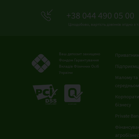
+38 044 490 05 00
Цілодобово, вартість дзвінків згідно 
Ваш депозит захищено
Приватним
Фондом Гарантування
Підприємц
Вкладів Фізичних Осіб
України
Малому та
середньому
Корпорат
бізнесу
Private Ban
Фінансува
агробізнес