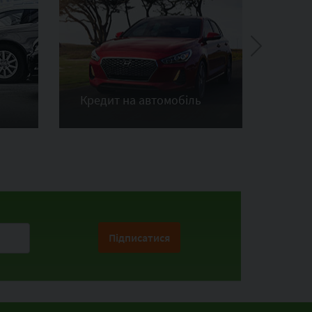
Кредит на автомобіль
Кред
Підписатися