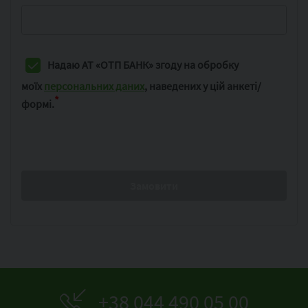
Надаю АТ «ОТП БАНК» згоду на обробку
моїх
персональних даних
,
наведених у цій анкеті/
*
формі.
+38 044 490 05 00