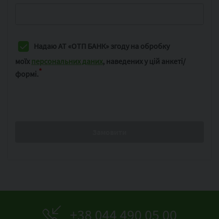
Надаю АТ «ОТП БАНК» згоду на обробку
моїх
персональних даних
,
наведених у цій анкеті/
*
формі.
+38 044 490 05 00