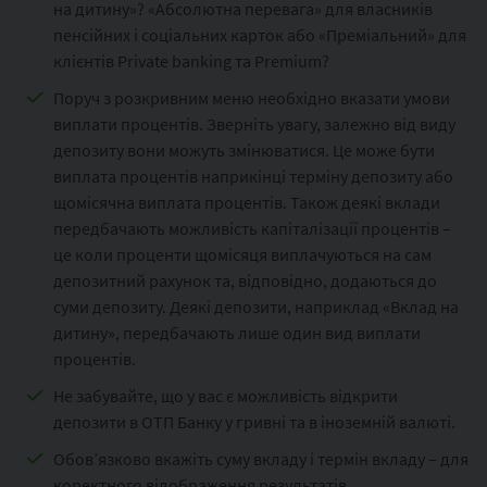
на дитину»? «Абсолютна перевага» для власників
пенсійних і соціальних карток або «Преміальний» для
клієнтів Private banking та Premium?
Поруч з розкривним меню необхідно вказати умови
виплати процентів. Зверніть увагу, залежно від виду
депозиту вони можуть змінюватися. Це може бути
виплата процентів наприкінці терміну депозиту або
щомісячна виплата процентів. Також деякі вклади
передбачають можливість капіталізації процентів –
це коли проценти щомісяця виплачуються на сам
депозитний рахунок та, відповідно, додаються до
суми депозиту. Деякі депозити, наприклад «Вклад на
дитину», передбачають лише один вид виплати
процентів.
Не забувайте, що у вас є можливість відкрити
депозити в ОТП Банку у гривні та в іноземній валюті.
Обов’язково вкажіть суму вкладу і термін вкладу – для
коректного відображення результатів.