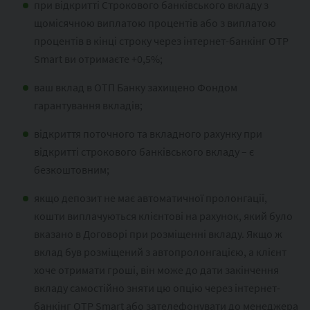
при відкритті Строкового банківського вкладу з
щомісячною виплатою процентів або з виплатою
процентів в кінці строку через інтернет-банкінг ОТР
Smart ви отримаєте +0,5%;
ваш вклад в ОТП Банку захищено Фондом
гарантування вкладів;
відкриття поточного та вкладного рахунку при
відкритті строкового банківського вкладу – є
безкоштовним;
якщо депозит не має автоматичної пролонгації,
кошти виплачуються клієнтові на рахунок, який було
вказано в Договорі при розміщенні вкладу. Якщо ж
вклад був розміщений з автопролонгацією, а клієнт
хоче отримати гроші, він може до дати закінчення
вкладу самостійно зняти цю опцію через інтернет-
банкінг OTP Smart або зателефонувати до менеджера