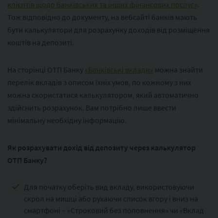
клієнтів щодо банківських та інших фінансових послуг»
.
Тож відповідно до документу, на вебсайті банків мають
бути калькулятори для розрахунку доходів від розміщення
коштів на депозиті.
На сторінці ОТП Банку
«Банківські вклади»
можна знайти
перелік вкладів з описом їхніх умов, по кожному з них
можна скористатися калькулятором, який автоматично
здійснить розрахунок. Вам потрібно лише ввести
мінімальну необхідну інформацію.
Як розрахувати дохід від депозиту через калькулятор
ОТП Банку?
Для початку оберіть вид вкладу, використовуючи
скрол на мишці або рухаючи список вгору і вниз на
смартфоні – «Строковий без поповнення» чи «Вклад