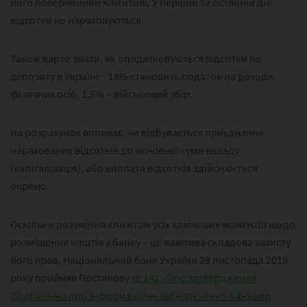
його поверненням клієнтові. У перший та останній дні
відсотки не нараховуються.
Також варто знати, як оподатковуються відсотки по
депозиту в Україні – 18% становить податок на доходи
фізичних осіб, 1,5% – військовий збір.
На розрахунок впливає, чи відбувається приєднання
нарахованих відсотків до основної суми вкладу
(капіталізація), або виплата відсотків здійснюється
окремо.
Оскільки розуміння клієнтом усіх ключових моментів щодо
розміщення коштів у банку – це важлива складова захисту
його прав, Національний банк України 28 листопада 2019
року прийняв Постанову
№ 141 «Про затвердження
Положення про інформаційне забезпечення банками