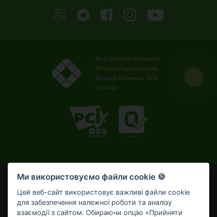
Ваш депозит захищено
Фондом Гарантування
Вкладів Фізичних Осіб
України
Ми використовуємо файли cookie 🍪
© OTP Bank, 2008-2026. Усі права захищені.
Ліцензія НБУ № 191 від 05.10.2011 р.
Цей веб-сайт використовує важливі файли cookie
Внесено до Державного реєстру банків №273
для забезпечення належної роботи та аналізу
від 02.03.1998 р.
взаємодії з сайтом. Обираючи опцію «Прийняти