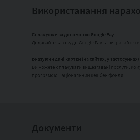
Використанання нарах
Сплачуючи за допомогою Google Pay
Додавайте картку до Google Pay та витрачайте св
Вказуючи дані картки (на сайтах, у застосунках)
Ви можете оплачувати вищезгадані послуги, кому
програмою Національний кешбек фонди
Документи