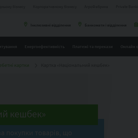
дньому бізнесу
Корпоративному бізнесу
АгроФабрика
Private Bank
Інклюзивні відділення
Банкомати і відділення
итування
Енергоефективність
Платежі та перекази
Онлайн 
ебетні картки
Картка «Національний кешбек»
ий кешбек»
а покупки товарів, що